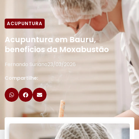
ACUPUNTURA
Acupuntura em Bauru,
benefícios da Moxabustão
Fernando Suriano
23/03/2026
Compartilhe: