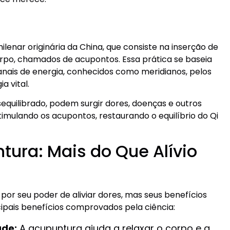
lenar originária da China, que consiste na inserção de
orpo, chamados de acupontos. Essa prática se baseia
anais de energia, conhecidos como meridianos, pelos
a vital.
sequilibrado, podem surgir dores, doenças e outros
mulando os acupontos, restaurando o equilíbrio do Qi
tura: Mais do Que Alívio
or seu poder de aliviar dores, mas seus benefícios
cipais benefícios comprovados pela ciência:
ade:
A acupuntura ajuda a relaxar o corpo e a