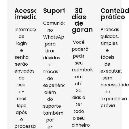
Acesso
Suporte
30
Conteú
imediato
dias
prático
de
Comunidade
garantia
Informações
Práticas
no
de
guiadas,
WhatsApp
Você
login
simples
para
poderá
e
e
tirar
pedir
senha
fáceis
dúvidas
seu
serão
de
e
reembolso
enviados
executar,
trocas
em
ao
sem
de
até
seu
necessidade
experiências,
30
e-
de
além
dias e
mail
experiência
do
ter
logo
prévia
suporte
todo
após
também
o seu
o
por
dinheiro
processamento
e-